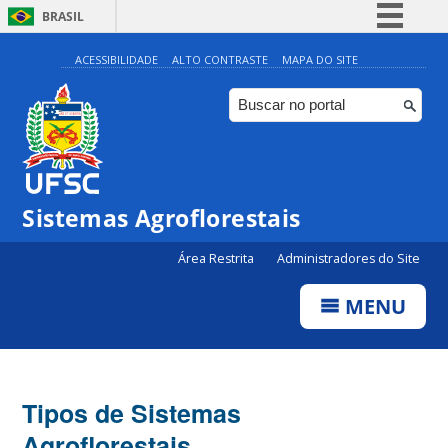
BRASIL
Simplifique!
ACESSIBILIDADE
ALTO CONTRASTE
MAPA DO SITE
Comunica BR
Participe
Acesso à informação
Legislação
Sistemas Agroflorestais
Canais
Área Restrita
Administradores do Site
MENU
Tipos de Sistemas
Agroflorestais