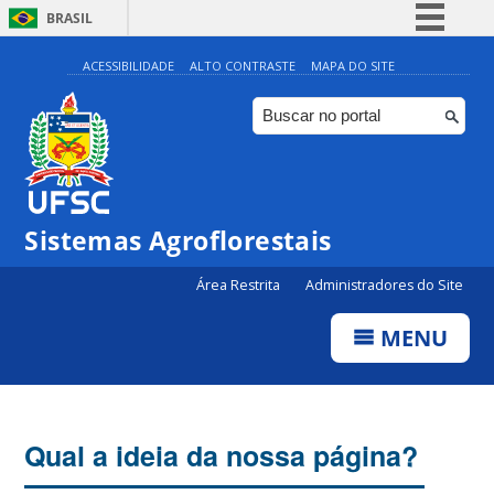
BRASIL
Simplifique!
ACESSIBILIDADE
ALTO CONTRASTE
MAPA DO SITE
Comunica BR
Participe
Acesso à informação
Legislação
Sistemas Agroflorestais
Canais
Área Restrita
Administradores do Site
MENU
Qual a ideia da nossa página?